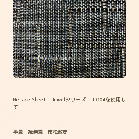
Reface Sheet Jewelシリーズ J-004を使用し
て
半畳 縁無畳 市松敷き