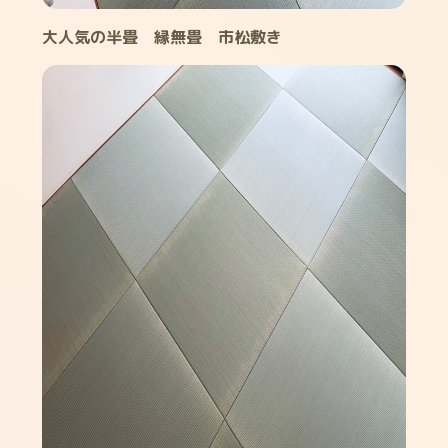
大人気の半畳 縁無畳 市松敷き