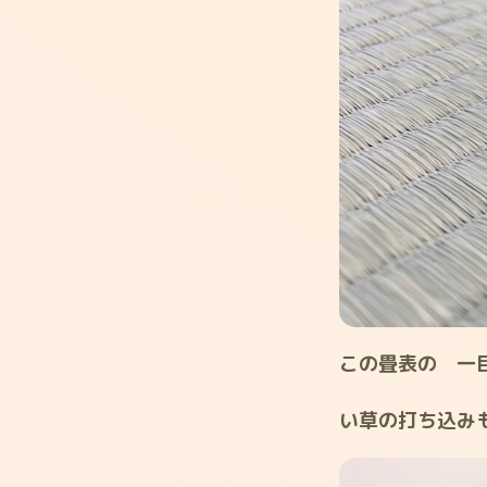
この畳表の 一
い草の打ち込み