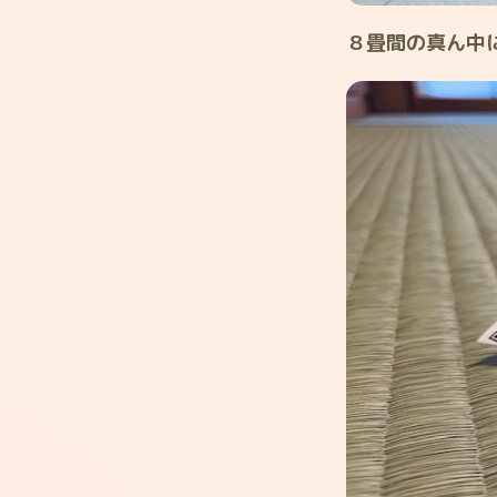
８畳間の真ん中